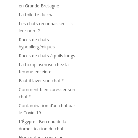
en Grande Bretagne
La toilette du chat
t
Les chats reconnaissent-ils
leur nom ?
t
Races de chats
hypoallergéniques
Races de chats à poils longs
La toxoplasmose chez la
femme enceinte
Faut-il laver son chat ?
Comment bien caresser son
a
chat ?
.
Contamination d’un chat par
e
le Covid-19
s
L’Égypte : Berceau de la
domestication du chat
Nos matous sont plus