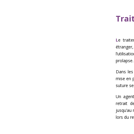
Trai
L
e trait
étranger,
l’utilisa
prolapse.
Dans les
mise en p
suture se
Un agent
retrait 
jusqu’au 
lors du re