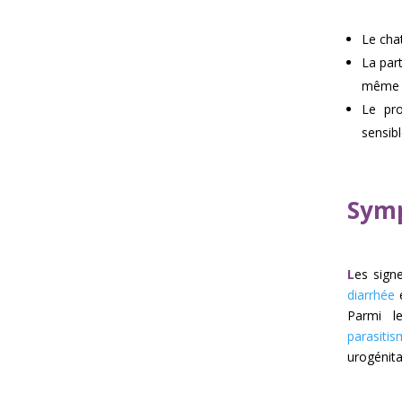
Le cha
La part
même 
Le pro
sensib
Symp
L
es signe
diarrhée
e
Parmi l
parasiti
urogénit