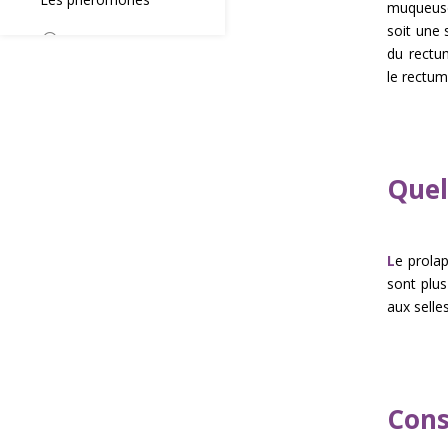
muqueuse
soit une 
du rectu
le rectu
Quel
L
e prolap
sont plus
aux selle
Cons