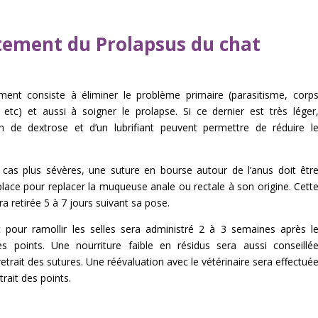
tement du Prolapsus du chat
ement consiste à éliminer le problème primaire (parasitisme, corp
 etc) et aussi à soigner le prolapse. Si ce dernier est très léger
tion de dextrose et d’un lubrifiant peuvent permettre de réduire l
 cas plus sévères, une suture en bourse autour de l’anus doit êtr
lace pour replacer la muqueuse anale ou rectale à son origine. Cett
ra retirée 5 à 7 jours suivant sa pose.
 pour ramollir les selles sera administré 2 à 3 semaines après l
des points. Une nourriture faible en résidus sera aussi conseillé
retrait des sutures. Une réévaluation avec le vétérinaire sera effectué
trait des points.