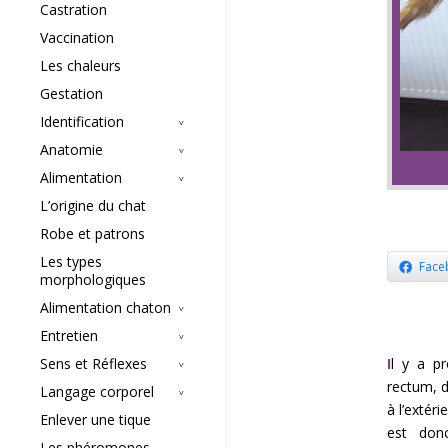
Castration
Vaccination
Les chaleurs
Gestation
Identification
Anatomie
Alimentation
L’origine du chat
Robe et patrons
Les types
Face
morphologiques
Alimentation chaton
Entretien
I
l y a pr
Sens et Réflexes
rectum, d
Langage corporel
à l’extéri
Enlever une tique
est donc
Les phéromones