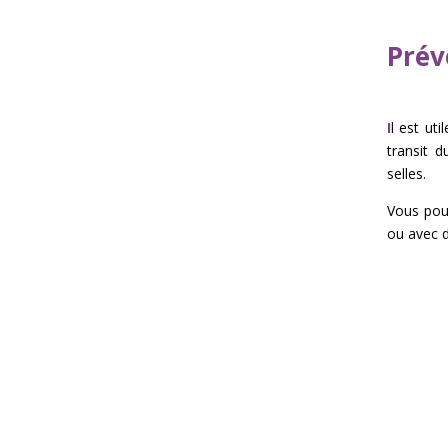
Prév
I
l est uti
transit d
selles.
Vous pouv
ou avec 