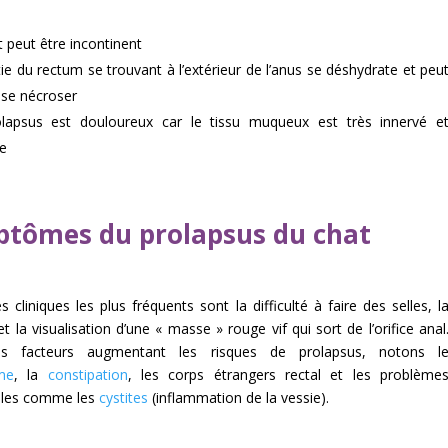
t peut être incontinent
ie du rectum se trouvant à l’extérieur de l’anus se déshydrate et peu
se nécroser
lapsus est douloureux car le tissu muqueux est très innervé e
le
tômes du prolapsus du chat
s cliniques les plus fréquents sont la difficulté à faire des selles, l
t la visualisation d’une « masse » rouge vif qui sort de l’orifice anal
es facteurs augmentant les risques de prolapsus, notons l
sme
, la
constipation
, les corps étrangers rectal et les problème
ales comme les
cystites
(inflammation de la vessie).