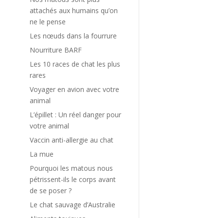
attachés aux humains qu’on
ne le pense
Les nœuds dans la fourrure
Nourriture BARF
Les 10 races de chat les plus
s
rares
,
e
Voyager en avion avec votre
animal
L’épillet : Un réel danger pour
e
votre animal
e
Vaccin anti-allergie au chat
La mue
e
e
Pourquoi les matous nous
e
pétrissent-ils le corps avant
de se poser ?
Le chat sauvage d’Australie