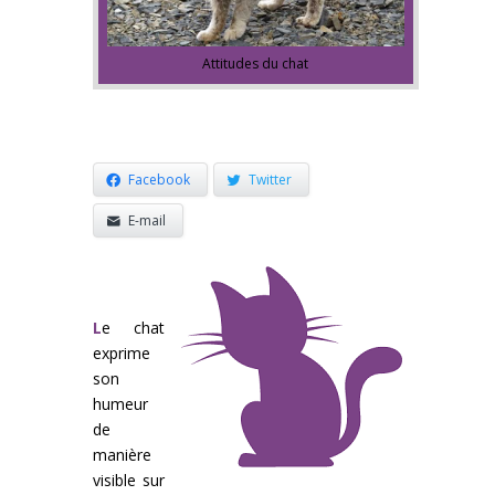
Attitudes du chat
Facebook
Twitter
E-mail
L
e chat
exprime
son
humeur
de
manière
visible sur