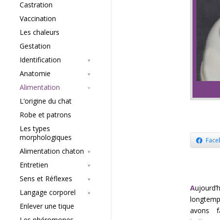
Castration
Vaccination
Les chaleurs
Gestation
Identification
Anatomie
Alimentation
L’origine du chat
Robe et patrons
Les types
morphologiques
Face
Alimentation chaton
Entretien
Sens et Réflexes
A
ujourd’
Langage corporel
longtemp
Enlever une tique
avons f
Les phéromones