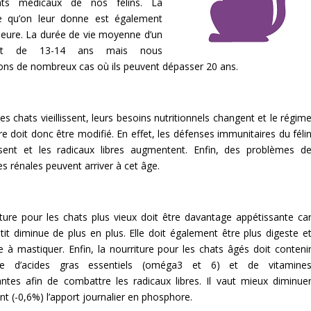
ents médicaux de nos félins. La
re qu’on leur donne est également
leure. La durée de vie moyenne d’un
st de 13-14 ans mais nous
ons de nombreux cas où ils peuvent dépasser 20 ans.
es chats vieillissent, leurs besoins nutritionnels changent et le régim
re doit donc être modifié. En effet, les défenses immunitaires du féli
lissent et les radicaux libres augmentent. Enfin, des problèmes d
es rénales peuvent arriver à cet âge.
ture pour les chats plus vieux doit être davantage appétissante ca
tit diminue de plus en plus. Elle doit également être plus digeste e
le à mastiquer. Enfin, la nourriture pour les chats âgés doit conteni
ge d’acides gras essentiels (oméga3 et 6) et de vitamine
antes afin de combattre les radicaux libres. Il vaut mieux diminue
t (-0,6%) l’apport journalier en phosphore.