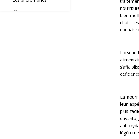
traitem
nourritu
bien meil
chat e
connaiss
Lorsque l
alimentai
s’affaib
déficienc
La nourri
leur appé
plus faci
davanta
antioxyd
légèremen