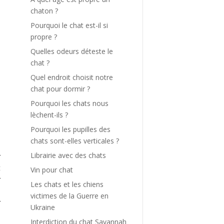
chaton ?
Pourquoi le chat est-il si
propre ?
Quelles odeurs déteste le
chat ?
Quel endroit choisit notre
e
chat pour dormir ?
n
Pourquoi les chats nous
e
lèchent-ils ?
Pourquoi les pupilles des
chats sont-elles verticales ?
Librairie avec des chats
r
t
Vin pour chat
r
Les chats et les chiens
s
victimes de la Guerre en
r
Ukraine
Interdiction du chat Savannah