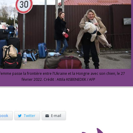
femme passe la frontière entre l’Ukraine et la Hongrie avec son chien, le 27
février 2022. Crédit : Attila KISBENEDEK / AFP
book
Twitter
E-mail