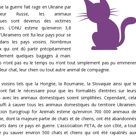
ue la guerre fait rage en Ukraine par
hisseur Russe, les animaux
ques sont devenus des victimes
ales. L’ONU estime qu’environ 3,8
d’Ukrainiens ont fui leur pays pour se
 dans les pays voisins. Nombreux
x qui ont dû partir précipitamment
lement quelques bagages à main.
 n’ont pas eu le temps ou n’ont tout simplement pas pu emmene
leur chat, leur chien ou tout autre animal de compagnie.
 voisins tels que la Hongrie, la Roumanie, la Slovaquie ainsi que l
ont fait le nécessaire pour que les formalités d’entrées sur leur
es avec les animaux domestiques soient simplifiées. Cependant, cel
uffi à sauver tous les animaux domestiques du territoire Ukrainien
ation Eurogroup for Animals estime qu’environ 700 000 animaux d
e, dont la majeure partie de chats et de chiens, ont été abandonné
orts dans ce pays en guerre. L’association PETA, de son côté, a tou
pu sauver environ 500 chats et chiens qui ont été rapatriés au