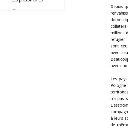
D
epuis q
l’enva
domesti
collatér
millions 
réfugier
sont ceu
avec seu
Beaucoup
avec eux 
L
es pays
Pologne 
territoir
n’a pas s
L’associ
compagni
à leurs s
de même 