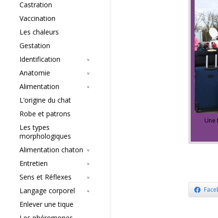
Castration
Vaccination
Les chaleurs
Gestation
Identification
Anatomie
Alimentation
L’origine du chat
Robe et patrons
Une 
Les types
morphologiques
Alimentation chaton
Entretien
Sens et Réflexes
Face
Langage corporel
Enlever une tique
Les phéromones