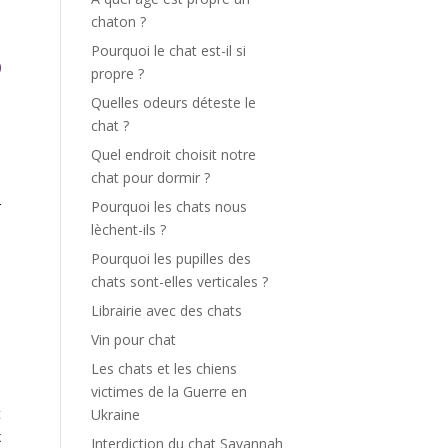
chaton ?
Pourquoi le chat est-il si
propre ?
Quelles odeurs déteste le
chat ?
Quel endroit choisit notre
chat pour dormir ?
r
Pourquoi les chats nous
lèchent-ils ?
Pourquoi les pupilles des
e
chats sont-elles verticales ?
s
Librairie avec des chats
a
Vin pour chat
.
e
Les chats et les chiens
s
victimes de la Guerre en
t
Ukraine
x
Interdiction du chat Savannah