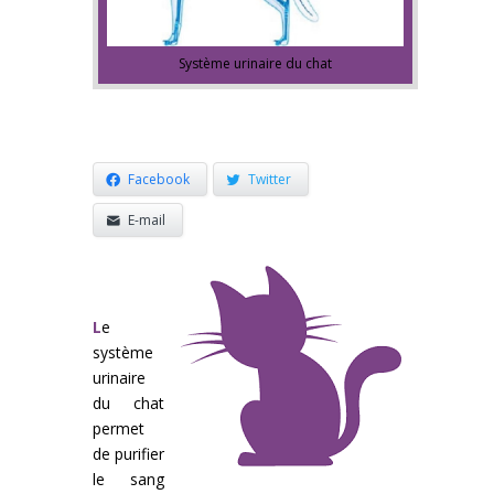
Système urinaire du chat
Facebook
Twitter
E-mail
L
e
système
urinaire
du chat
permet
de purifier
le sang