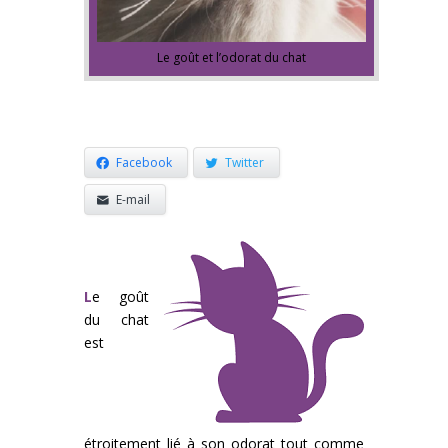
Le goût et l’odorat du chat
Facebook
Twitter
E-mail
L
e goût
du chat
est
étroitement lié à son odorat tout comme