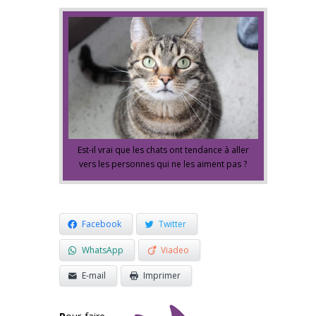
Est-il vrai que les chats ont tendance à aller
vers les personnes qui ne les aiment pas ?
Facebook
Twitter
WhatsApp
Viadeo
E-mail
Imprimer