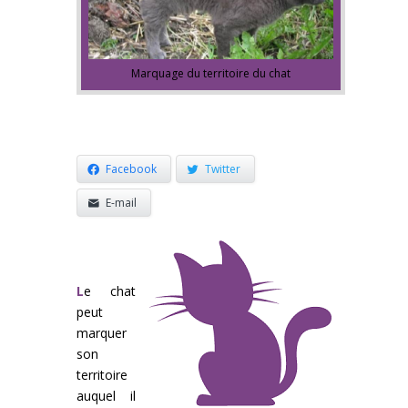
Marquage du territoire du chat
Facebook
Twitter
E-mail
L
e chat
peut
marquer
son
territoire
auquel il