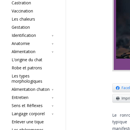
Castration
Vaccination
Les chaleurs
Gestation
Identification
Anatomie
Alimentation
L’origine du chat
Robe et patrons
Les types
morphologiques
Face
Alimentation chaton
Entretien
Impr
Sens et Réflexes
Langage corporel
Le ronr
Enlever une tique
typique
manifes
Les phéromones