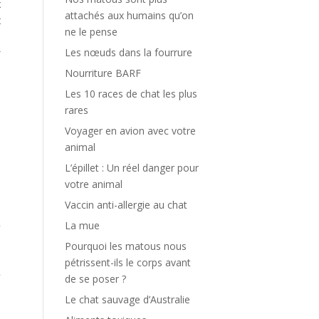
x
attachés aux humains qu’on
t
ne le pense
s
Les nœuds dans la fourrure
r
Nourriture BARF
Les 10 races de chat les plus
rares
Voyager en avion avec votre
s
animal
L’épillet : Un réel danger pour
votre animal
Vaccin anti-allergie au chat
s
La mue
é
i
Pourquoi les matous nous
s
pétrissent-ils le corps avant
e
de se poser ?
i
Le chat sauvage d’Australie