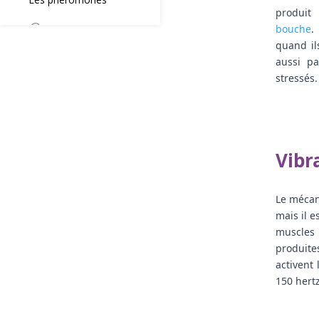
produit
bouche
.
quand il
aussi pa
stressés.
Vibr
Le mécan
mais il e
muscles 
produite
activent 
150 hertz