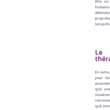
être un
humains 
détendus
propriét
lorsqu’il
Le 
thér
En outre
pour le
associée
qu’à une
situati
ronronne
qu’à stim