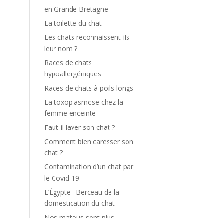
en Grande Bretagne
La toilette du chat
e
Les chats reconnaissent-ils
leur nom ?
Races de chats
 
hypoallergéniques
 
Races de chats à poils longs
 
La toxoplasmose chez la
 
femme enceinte
Faut-il laver son chat ?
Comment bien caresser son
chat ?
 
Contamination d’un chat par
le Covid-19
L’Égypte : Berceau de la
domestication du chat
t
Nos matous sont plus