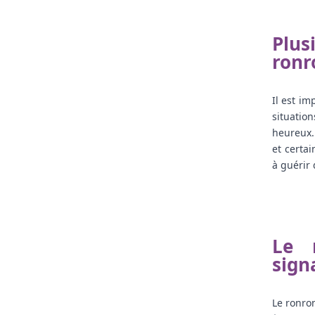
Plu
ron
Il est i
situatio
heureux.
et certa
à guérir
Le 
sign
Le ronro