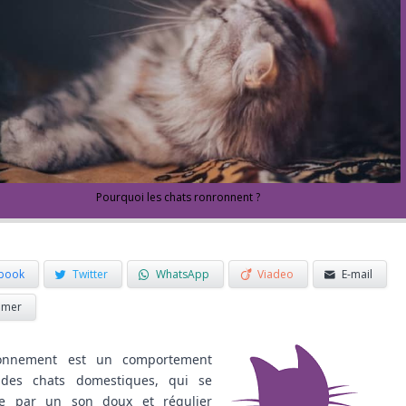
Pourquoi les chats ronronnent ?
book
Twitter
WhatsApp
Viadeo
E-mail
imer
onnement est un comportement
 des chats domestiques, qui se
te par un son doux et régulier