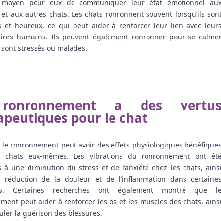
 moyen pour eux de communiquer leur état émotionnel au
et aux autres chats. Les chats ronronnent souvent lorsqu’ils son
 et heureux, ce qui peut aider à renforcer leur lien avec leur
aires humains. Ils peuvent également ronronner pour se calme
s sont stressés ou malades.
ronronnement a des vertu
apeutiques pour le chat
, le ronronnement peut avoir des effets physiologiques bénéfique
s chats eux-mêmes. Les vibrations du ronronnement ont ét
s à une diminution du stress et de l’anxiété chez les chats, ains
 réduction de la douleur et de l’inflammation dans certaine
ons. Certaines recherches ont également montré que l
ment peut aider à renforcer les os et les muscles des chats, ains
uler la guérison des blessures.