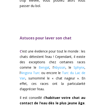
trop élevée, vous pouvez alors vous
passer du bol.
Astuces pour laver son chat
C
’est une évidence pour tout le monde : les
chats détestent l’eau ! Cependant, il existe
des exceptions chez certaines races
comme le
Bengal
, l’
Abyssin
, le
Sphynx
,
l’
Angora Turc
ou encore le
Turc du Lac de
Van
, surnommé le « chat nageur ». En
effet, ces races ont la particularité
d’apprécier l’eau.
Il est conseillé d’
habituer votre chat au
contact de l’eau dès le plus jeune âge
.