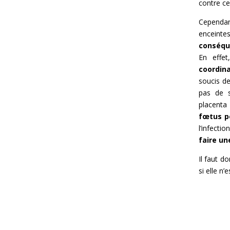
contre cel
Cependa
enceint
conséqu
En effe
coordin
soucis de
pas de s
placenta
fœtus p
l’infect
faire u
Il faut d
si elle n