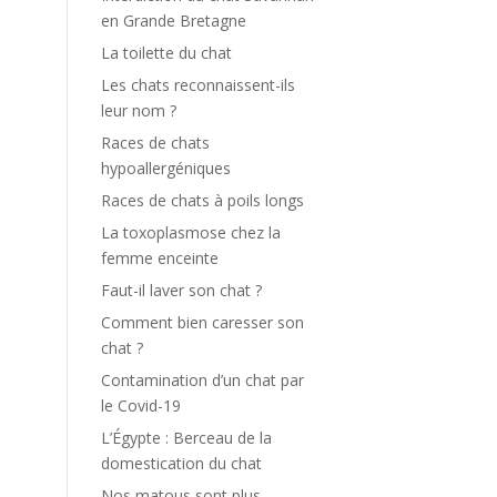
en Grande Bretagne
s
La toilette du chat
s
Les chats reconnaissent-ils
.
leur nom ?
e
Races de chats
s
hypoallergéniques
a
e
Races de chats à poils longs
e
La toxoplasmose chez la
i
femme enceinte
e
Faut-il laver son chat ?
Comment bien caresser son
e
chat ?
Contamination d’un chat par
le Covid-19
L’Égypte : Berceau de la
domestication du chat
Nos matous sont plus