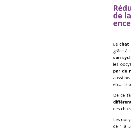
Rédu
de l
ence
L
e
chat 
grâce à l
son cycl
les oocy
par de 
aussi be
etc… Ils 
De ce fa
différen
des chats
Les oocys
de 1 à 5 