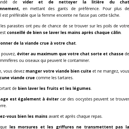
mandé de
vider et de nettoyer la litière du cha
ennement,
en mettant des gants de préférence. Pour plus d
 il est préférable que la femme enceinte ne fasse pas cette tâche.
les parasites ont peu de chance de se trouver sur les poils de votr
 est
conseillé de bien se laver les mains après chaque câlin
.
onner de la viande crue à votre chat
.
e pouvez,
éviter au maximum que votre chat sorte et chasse
d
ammifères ou oiseaux qui peuvent le contaminer.
, vous devez
manger votre viande bien cuite
et ne mangez, vou
cune viande crue
comme les tartares.
portant de
bien laver les fruits et les légumes
.
nage est également à éviter
car des oocystes peuvent se trouve
rre.
vez-vous bien les mains
avant et après chaque repas.
 que
les morsures et les griffures ne transmettent pas l