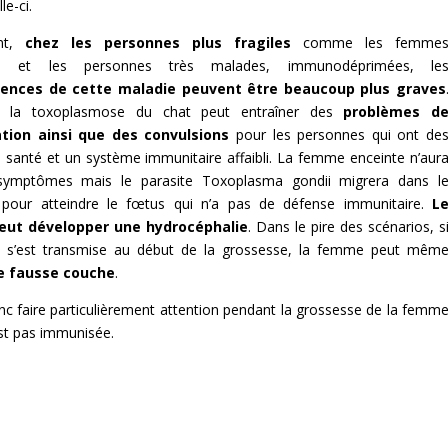
le-ci.
nt,
chez les personnes plus fragiles
comme les femme
es et les personnes très malades, immunodéprimées, le
ences de cette maladie peuvent être beaucoup plus graves
t, la toxoplasmose du chat peut entraîner des
problèmes d
ation ainsi que des convulsions
pour les personnes qui ont de
 santé et un système immunitaire affaibli. La femme enceinte n’aur
ymptômes mais le parasite Toxoplasma gondii migrera dans l
 pour atteindre le fœtus qui n’a pas de défense immunitaire.
L
eut développer une hydrocéphalie
. Dans le pire des scénarios, s
ion s’est transmise au début de la grossesse, la femme peut mêm
ne fausse couche
.
onc faire particulièrement attention pendant la grossesse de la femm
’est pas immunisée.