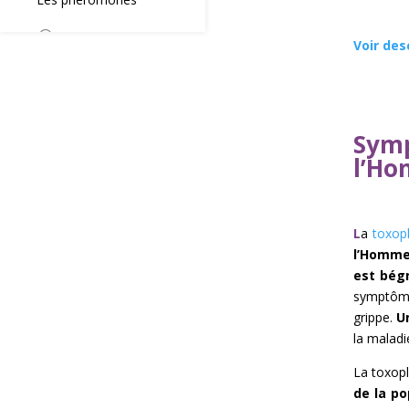
Voir des
Symp
l’H
L
a
toxop
l’Homm
est bég
symptôme
grippe.
U
la maladi
La toxop
de la po