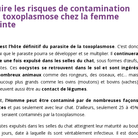
ire les risques de contamination
a toxoplasmose chez la femme
inte
est l’hôte définitif du parasite de la toxoplasmose
. C’est don
ui que le parasite pourra se développer et se multiplier. Il
continuer
e une fois expulsé dans les selles du chat
, sous formes d’œufs
stes. Ces
oocystes se retrouvent dans le sol et sont ingéré
nombreux animaux
comme des rongeurs, des oiseaux, etc… mai
aucoup plus grands comme les ovins (moutons) et bovins (vaches
peuvent aussi être au
contact de légumes
.
it,
l’Homme peut être contaminé par de nombreuses façon
tes
et pas seulement avec leur chat. D’ailleurs, seulement 25 à 45
 seraient contaminés par la toxoplasmose.
tes expulsés dans les selles du chat atteignent leur maturité au bou
jours, date à laquelle ils sont véritablement infectieux. Il est don