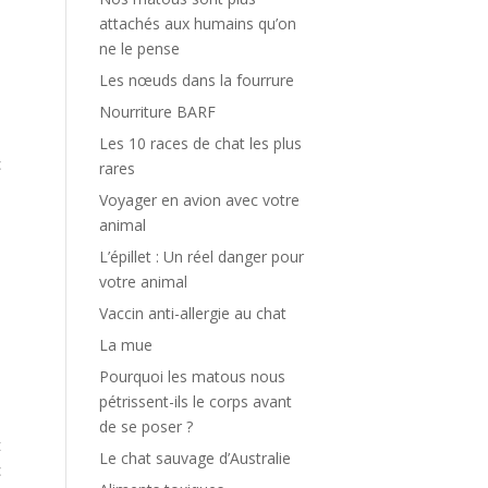
attachés aux humains qu’on
ne le pense
Les nœuds dans la fourrure
Nourriture BARF
Les 10 races de chat les plus
c
rares
a
Voyager en avion avec votre
,
animal
s
L’épillet : Un réel danger pour
s
votre animal
)
Vaccin anti-allergie au chat
La mue
s
Pourquoi les matous nous
%
pétrissent-ils le corps avant
de se poser ?
t
Le chat sauvage d’Australie
c