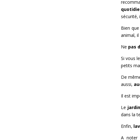
recom
quotidi
sécurité,
Bien que 
animal, il
Ne
pas d
Si vous l
petits m
De même
aussi,
au
Il est im
Le
jardi
dans la te
Enfin,
la
A noter