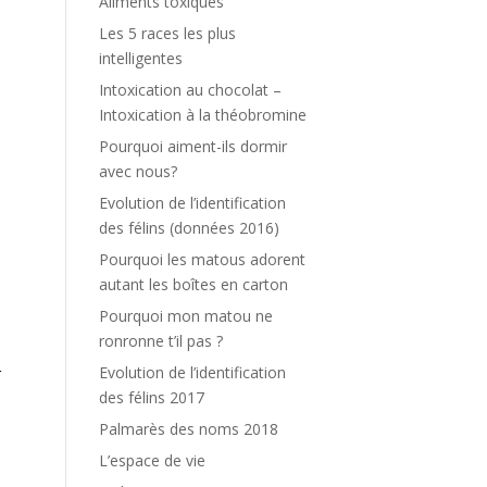
Aliments toxiques
t
e
Les 5 races les plus
intelligentes
Intoxication au chocolat –
e
Intoxication à la théobromine
Pourquoi aiment-ils dormir
avec nous?
e
Evolution de l’identification
des félins (données 2016)
Pourquoi les matous adorent
s
autant les boîtes en carton
Pourquoi mon matou ne
ronronne t’il pas ?
Evolution de l’identification
r
des félins 2017
Palmarès des noms 2018
L’espace de vie
a