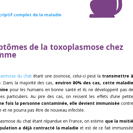
criptif complet de la maladie
tômes de la toxoplasmose chez
omme
lasmose du chat
étant une zoonose, celui-ci peut la
transmettre 
e
. Dans la majorité des cas,
environ 80% des cas, cette maladi
nine
pour les humains en bonne santé et ils ne développent pas d
s particuliers. Au pire des cas, on ressent les effets d’une petit
ne fois la personne contaminée, elle devient immunisée
contr
e et ne pourra pas être de nouveau infectée.
lasmose du chat étant répandue en France, on estime
que la moiti
pulation a déjà contracté la maladie
et est de ce fait immunisé