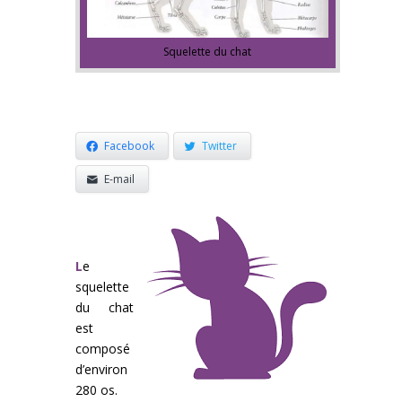
Squelette du chat
Facebook
Twitter
E-mail
L
e
squelette
du chat
est
composé
d’environ
280 os.