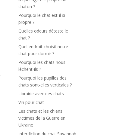
chaton ?
Pourquoi le chat est-il si
propre ?
s
Quelles odeurs déteste le
a
chat ?
Quel endroit choisit notre
e
chat pour dormir ?
Pourquoi les chats nous
lèchent-ils ?
t
’
Pourquoi les pupilles des
chats sont-elles verticales ?
Librairie avec des chats
é
s
Vin pour chat
s
Les chats et les chiens
e
victimes de la Guerre en
s
Ukraine
t
Interdiction du chat Savannah