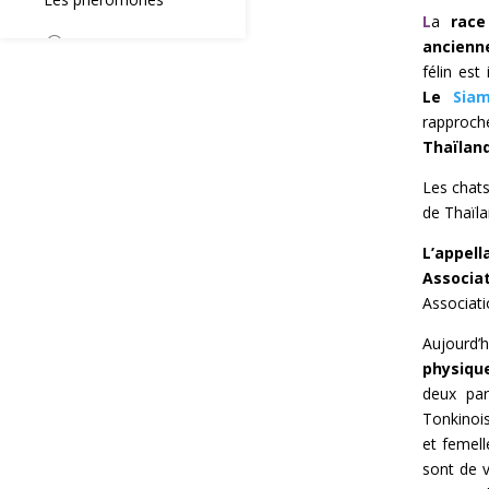
L
a
race
ancienne
félin est
Le
Siam
rapproché
Thaïlan
Les chat
de Thaïla
L’appel
Associa
Associati
Aujourd’
physiqu
deux par
Tonkinois
et femell
sont de 