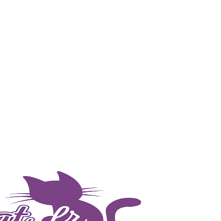
n
s
s