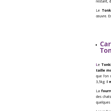
restant, 
Le
Tonk
œuvre. En
Car
Ton
L
e
Tonk
taille 
que l’on 
3,5kg. Il
m
La
fourr
des chat
quelques 