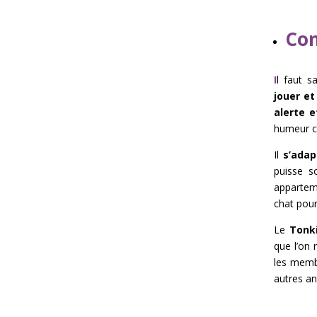
Com
I
l faut s
jouer et
alerte e
humeur ce 
Il
s’adap
puisse s
apparteme
chat pour
Le
Tonki
que l’on 
les membr
autres an