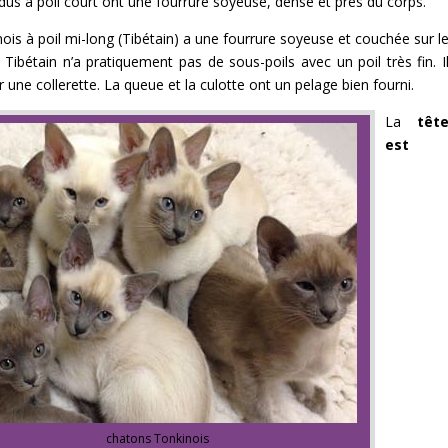
idus à poil court ont une fourrure soyeuse, dense et près du corps.
ois à poil mi-long (Tibétain) a une fourrure soyeuse et couchée sur l
 Tibétain n’a pratiquement pas de sous-poils avec un poil très fin. I
r une collerette. La queue et la culotte ont un pelage bien fourni.
La
têt
est
chatons Tonkinois