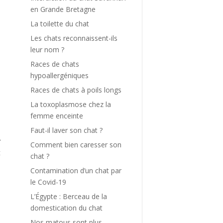
en Grande Bretagne
n
La toilette du chat
Les chats reconnaissent-ils
leur nom ?
Races de chats
hypoallergéniques
t
Races de chats à poils longs
La toxoplasmose chez la
femme enceinte
e
Faut-il laver son chat ?
r
Comment bien caresser son
t
chat ?
Contamination d’un chat par
le Covid-19
e
s
L’Égypte : Berceau de la
domestication du chat
Nos matous sont plus