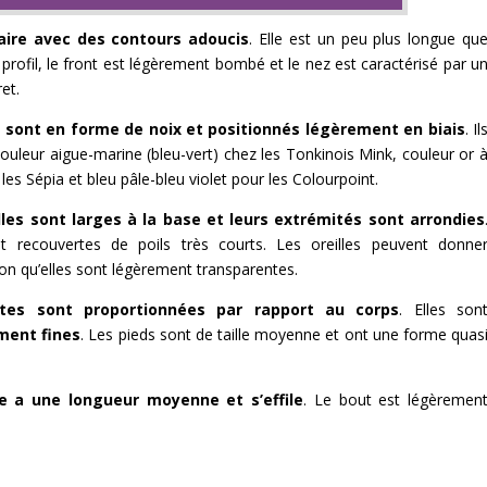
laire avec des contours adoucis
. Elle est un peu plus longue qu
 profil, le front est légèrement bombé et le nez est caractérisé par u
et.
 sont en forme de noix et positionnés légèrement en biais
. Il
ouleur aigue-marine (bleu-vert) chez les Tonkinois Mink, couleur or 
 les Sépia et bleu pâle-bleu violet pour les Colourpoint.
lles sont larges à la base et leurs extrémités sont arrondies
nt recouvertes de poils très courts. Les oreilles peuvent donne
ion qu’elles sont légèrement transparentes.
tes sont proportionnées par rapport au corps
. Elles son
ment fines
. Les pieds sont de taille moyenne et ont une forme quas
e a une longueur moyenne et s’effile
. Le bout est légèremen