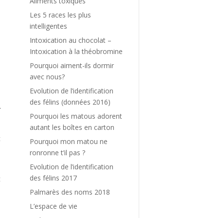
Aliments toxiques
Les 5 races les plus
e
intelligentes
n
Intoxication au chocolat –
Intoxication à la théobromine
s
Pourquoi aiment-ils dormir
à
avec nous?
Evolution de l’identification
.
des félins (données 2016)
r
Pourquoi les matous adorent
autant les boîtes en carton
t
Pourquoi mon matou ne
i
ronronne t’il pas ?
Evolution de l’identification
des félins 2017
t
Palmarès des noms 2018
L’espace de vie