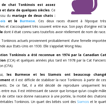
 de chat Tonkinois est assez
 et date de quelques siècles
. Ce
 issu du
mariage de deux chats :
ois
et le
Burmese
. Ces deux races étaient à l’époque trè
es et s’accouplaient très souvent entre eux. Son pays d’origine est l
de
dont il était connu sans toutefois avoir réellement de nom de race.
s Tonkinois actuels proviennent probablement d’une femelle importé
nde aux Etats-Unis en 1930. Elle s’appelait Wong Mau.
lation Tonkinois a été reconnue en 1974 par la Canadian Ca
tion
(CCA) et quelques années plus tard en 1978 par la Cat Fanciers
on (CFA).
hui,
les Burmese et les Siamois ont beaucoup chang
ement
et il est difficile de stabiliser la race Tonkinois à partir de ce
ents. De ce fait, il a été décidé de reproduire uniquement le
 entre eux. Il est intéressant de savoir que lorsque qu’un couple mâl
e de cette race donne naissance à une portée, la moitié des chaton
véritables Tonkinois. Un quart des bébés sont des
Siamois
et le quar