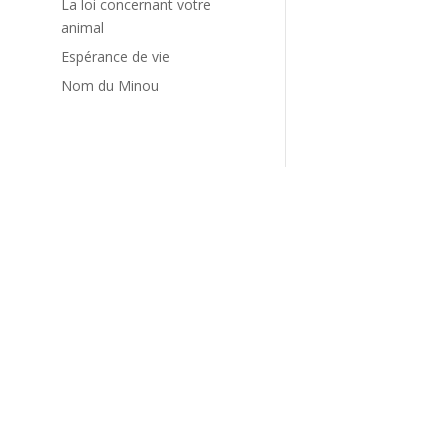
La loi concernant votre
animal
Espérance de vie
Nom du Minou
e
s
e
l
n
à
s
,
s