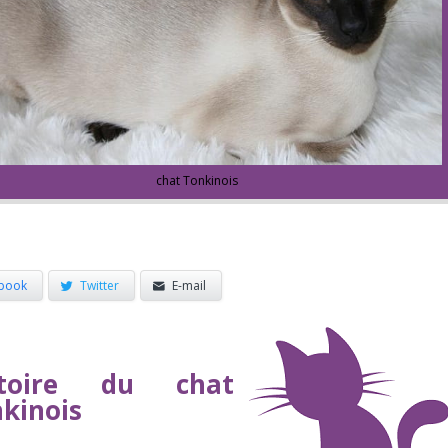
chat Tonkinois
book
Twitter
E-mail
stoire du chat
kinois