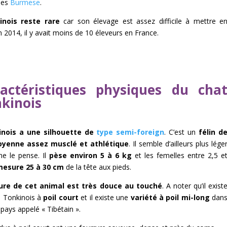
des
Burmese
.
inois reste rare
car son élevage est assez difficile à mettre e
 2014, il y avait moins de 10 éleveurs en France.
actéristiques physiques du cha
kinois
inois a une silhouette de
type semi-foreign
. C’est un
félin d
moyenne
assez musclé et athlétique
. Il semble d’ailleurs plus lége
ne le pense. Il
pèse environ 5 à 6 kg
et les femelles entre 2,5 e
esure 25 à 30 cm
de la tête aux pieds.
ure de cet animal est très douce au touché
. A noter qu’il exist
s Tonkinois à
poil court
et il existe une
variété à poil mi-long
dan
pays appelé « Tibétain ».