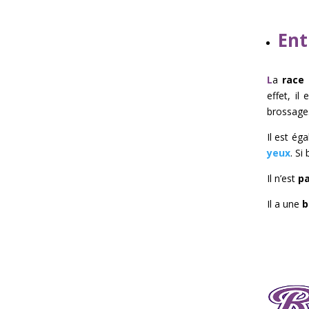
Ent
L
a
race
effet, i
brossages
Il est ég
yeux
. Si
Il n’est
pa
Il a une
b