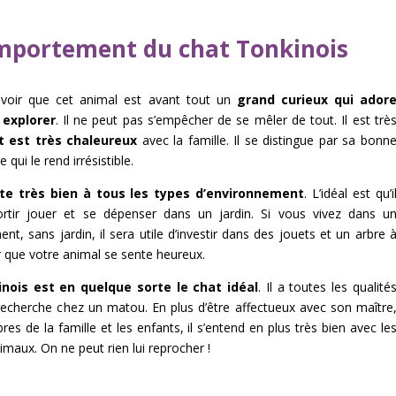
portement du chat Tonkinois
avoir que cet animal est avant tout un
grand curieux qui ador
 explorer
. Il ne peut pas s’empêcher de se mêler de tout. Il est trè
t est très chaleureux
avec la famille. Il se distingue par sa bonn
qui le rend irrésistible.
te très bien à tous les types d’environnement
. L’idéal est qu’i
ortir jouer et se dépenser dans un jardin. Si vous vivez dans u
nt, sans jardin, il sera utile d’investir dans des jouets et un arbre 
 que votre animal se sente heureux.
nois est en quelque sorte le chat idéal
. Il a toutes les qualité
recherche chez un matou. En plus d’être affectueux avec son maître
es de la famille et les enfants, il s’entend en plus très bien avec le
imaux. On ne peut rien lui reprocher !