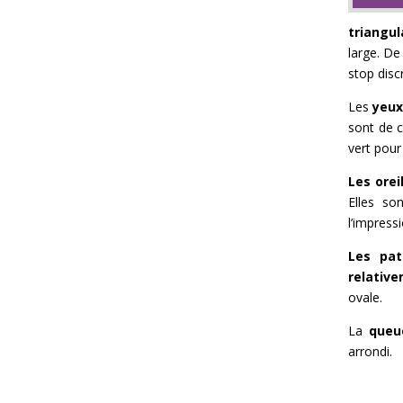
triangu
large. De
stop discr
Les
yeux
sont de c
vert pour
Les orei
Elles so
l’impress
Les pat
relative
ovale.
La
queu
arrondi.