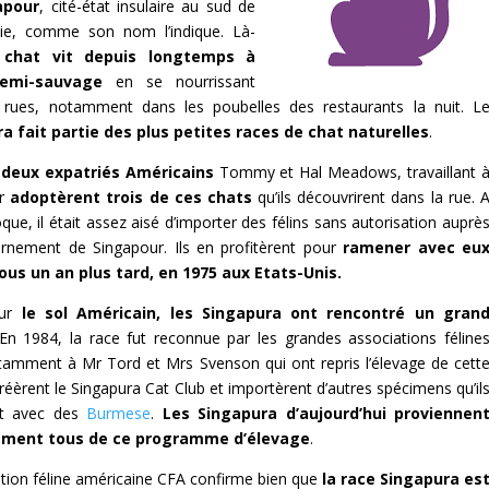
apour
, cité-état insulaire au sud de
sie, comme son nom l’indique. Là-
 chat vit depuis longtemps à
demi-sauvage
en se nourrissant
 rues, notamment dans les poubelles des restaurants la nuit. L
a fait partie des plus petites races de chat naturelles
.
 deux expatriés Américains
Tommy et Hal Meadows, travaillant 
ur
adoptèrent trois de ces chats
qu’ils découvrirent dans la rue. 
que, il était assez aisé d’importer des félins sans autorisation auprè
rnement de Singapour. Ils en profitèrent pour
ramener avec eu
us un an plus tard, en 1975 aux Etats-Unis.
sur
le sol Américain, les Singapura ont rencontré un gran
 En 1984, la race fut reconnue par les grandes associations féline
tamment à Mr Tord et Mrs Svenson qui ont repris l’élevage de cett
 créèrent le Singapura Cat Club et importèrent d’autres spécimens qu’il
nt avec des
Burmese
.
Les Singapura d’aujourd’hui proviennen
ement tous de ce programme d’élevage
.
tion féline américaine CFA confirme bien que
la race Singapura es