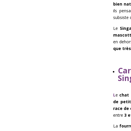
bien nat
ils pens
subsiste 
Le
Sing
mascott
en dehors
que trè
Car
Sin
L
e
chat 
de peti
race de 
entre
3 e
La
fourr