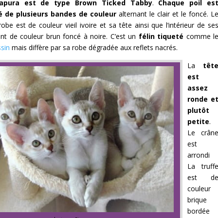
apura est de type Brown Ticked Tabby
.
Chaque poil es
 de plusieurs bandes de couleur
alternant le clair et le foncé. L
obe est de couleur vieil ivoire et sa tête ainsi que l’intérieur de se
nt de couleur brun foncé à noire. C’est un
félin tiqueté
comme l
sin
mais diffère par sa robe dégradée aux reflets nacrés.
La
têt
est
assez
ronde e
plutôt
petite
.
Le crân
est
arrondi
La truff
est d
couleur
brique
bordée