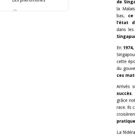
de Sing
la Malai
bas,
ce
l’état 
dans les
Singapur
En
1974,
Singapo
cette épo
du gouve
ces mato
Arrivés 
succès
.
grâce no
race. Ils
croisère
pratiqu
La fédéra