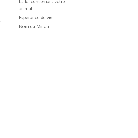
La loi concernant votre
a
animal
l
Espérance de vie
r
Nom du Minou
t
s
a
l
e
n
e