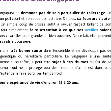
Singapura ne
demande pas de soin particulier de toilettage
. E
 a un poil court et son sous-poil est rare. De plus,
sa fourrure s’auto
 Un simple coup de brosse suffit à raviver l’aspect brillant de so
Il faut simplement
faire attention à ce que ses
oreilles
soien
pres
car elles sont grandes et bien ouvertes. De ce fait, elles peuven
es nids à poussière.
 a une
très bonne santé
dans l’ensemble et ne développe pas d
génétique ou héréditaire particulière. Le Singapura a une sant
même si toutefois, il peut être
sujet à des rhumes
du fait de s
ourrure qui ne le protège peu des courants d’air. Il est donc plu
éviter de le faire sortir par temps froid.
onne espérance de vie d’environ 15 à 20 ans
.