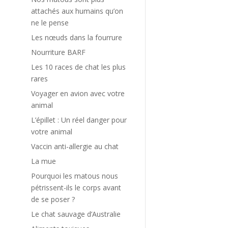
t
attachés aux humains qu’on
e
ne le pense
s
Les nœuds dans la fourrure
e
Nourriture BARF
Les 10 races de chat les plus
e
rares
Voyager en avion avec votre
t
animal
L’épillet : Un réel danger pour
votre animal
e
Vaccin anti-allergie au chat
La mue
e
Pourquoi les matous nous
e
pétrissent-ils le corps avant
de se poser ?
Le chat sauvage d’Australie