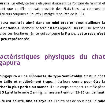
urelle
. En effet, certains éleveurs doutaient de l’origine de l’animal e
aient que ce félin pouvait provenir des Etats-Unis. La controvers
d’ailleurs toujours aujourd’hui malgré l’enquête de la CFA.
apura est très aimé dans ce mini état et c’est d’ailleurs l
e nationale
. Même si ce félin est très répandu sur l’île, il ne l’est pa
 de ces frontières. En ce qui concerne la France,
cette race n’es
s peu représentée
.
actéristiques physiques du cha
gapura
Singapura a une silhouette de type Semi-Cobby
. C’est un
cha
te taille et modérément trapu
. Il d’ailleurs
connu pour être l
chat la plus petite au monde
. Il a un corps compact. Le mâle pès
t 5 kg
et la femelle 2 à 4 kg. Ils mesurent environ
25-30 cm de haut
ure est courte, fine et soyeuse
. Elle n’a pas de sous-poil. La
rob