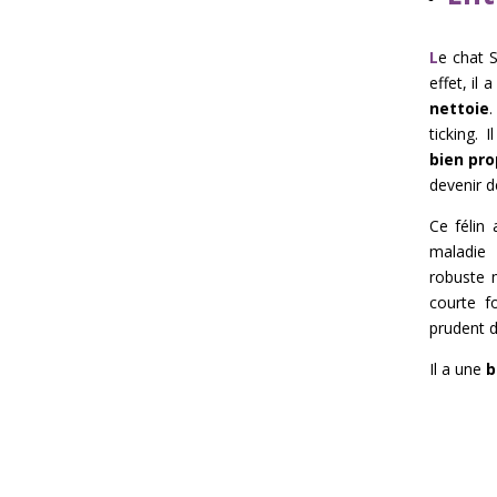
L
e chat 
effet, il
nettoie
.
ticking. 
bien pro
devenir d
Ce félin
maladie 
robuste 
courte f
prudent d’
Il a une
b