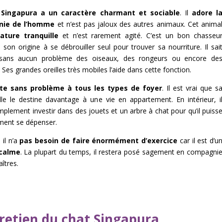
 Singapura a un caractère charmant et sociable
. Il
adore l
ie de l’homme
et n’est pas jaloux des autres animaux. Cet anima
ature tranquille
et n’est rarement agité. C’est un bon chasseu
 son origine à se débrouiller seul pour trouver sa nourriture. Il sai
sans aucun problème des oiseaux, des rongeurs ou encore de
 Ses grandes oreilles très mobiles l’aide dans cette fonction.
te sans problème à tous les types de foyer
. Il est vrai que s
ille le destine davantage à une vie en appartement. En intérieur, i
mplement investir dans des jouets et un arbre à chat pour qu’il puiss
ment se dépenser.
, il n’a
pas besoin de faire énormément d’exercice
car il est d’u
 calme
. La plupart du temps, il restera posé sagement en compagni
îtres.
retien du chat Singapura