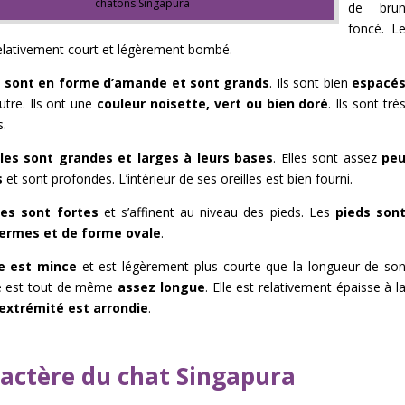
chatons Singapura
de bru
foncé. L
elativement court et légèrement bombé.
 sont en forme d’amande et sont grands
. Ils sont bien
espacé
autre. Ils ont une
couleur noisette, vert ou bien doré
. Ils sont trè
s.
lles sont grandes et larges à leurs bases
. Elles sont assez
pe
s
et sont profondes. L’intérieur de ses oreilles est bien fourni.
es sont fortes
et s’affinent au niveau des pieds. Les
pieds son
fermes et de forme ovale
.
e est mince
et est légèrement plus courte que la longueur de so
le est tout de même
assez longue
. Elle est relativement épaisse à l
’extrémité est arrondie
.
actère du chat Singapura