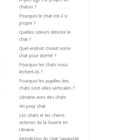
chaton ?
Pourquoi le chat est-il si
propre ?
e
Quelles odeurs déteste le
chat ?
Quel endroit choisit notre
à
chat pour dormir ?
A
s
Pourquoi les chats nous
x
lèchent-ils ?
Pourquoi les pupilles des
chats sont-elles verticales ?
d
s
Librairie avec des chats
e
Vin pour chat
s
Les chats et les chiens
t
victimes de la Guerre en
Ukraine
t
Interdiction du chat Savannah