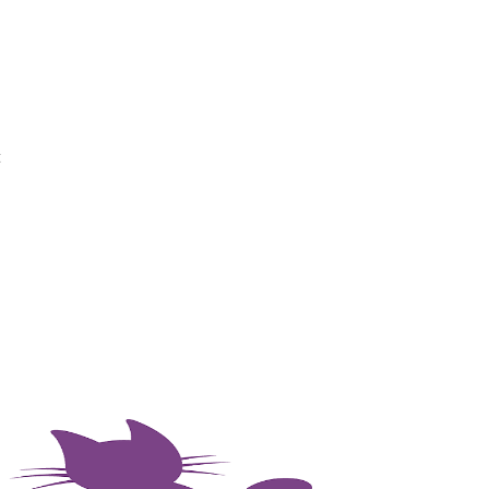
n
-
n
t
t
e
é
a
s