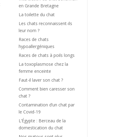
t
en Grande Bretagne
e
La toilette du chat
Les chats reconnaissent-ils
a
leur nom ?
s
Races de chats
t
hypoallergéniques
Races de chats à poils longs
La toxoplasmose chez la
t
femme enceinte
Faut-il laver son chat ?
Comment bien caresser son
chat ?
t
Contamination d’un chat par
a
le Covid-19
e
.
L’Égypte : Berceau de la
domestication du chat
e
Nos matous sont plus