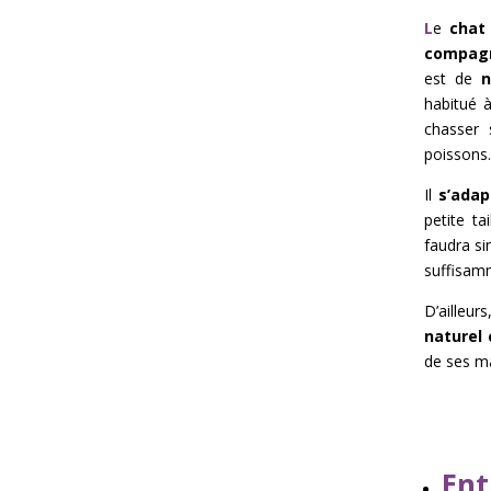
L
e
chat
compagn
est de
n
habitué à
chasser 
poissons.
Il
s’adap
petite ta
faudra si
suffisam
D’ailleurs
naturel
de ses ma
Ent