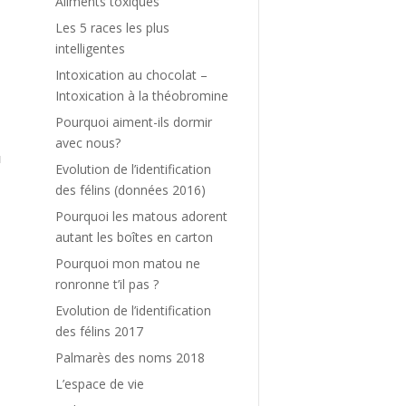
Aliments toxiques
n
Les 5 races les plus
e
intelligentes
Intoxication au chocolat –
s
Intoxication à la théobromine
s
Pourquoi aiment-ils dormir
avec nous?
u
Evolution de l’identification
des félins (données 2016)
t
Pourquoi les matous adorent
autant les boîtes en carton
Pourquoi mon matou ne
n
ronronne t’il pas ?
a
Evolution de l’identification
des félins 2017
Palmarès des noms 2018
L’espace de vie