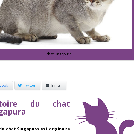
chat Singapura
book
Twitter
E-mail
stoire du chat
gapura
de chat Singapura est originaire