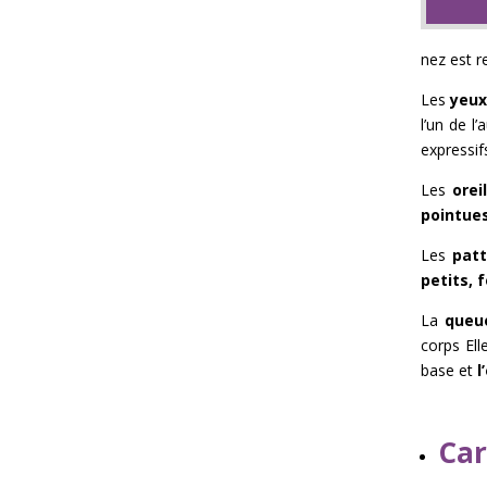
nez est r
Les
yeux
l’un de l’
expressif
Les
orei
pointue
Les
patt
petits, 
La
queu
corps El
base et
l
Car