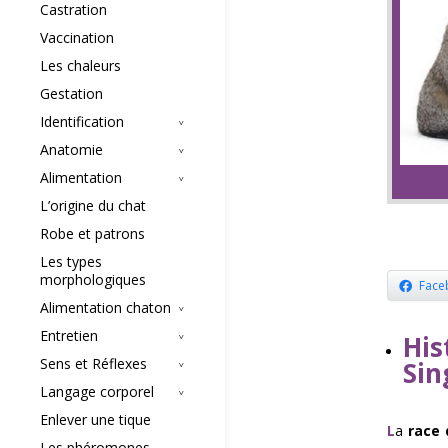
Castration
Vaccination
Les chaleurs
Gestation
Identification
Anatomie
Alimentation
L’origine du chat
Robe et patrons
Les types
morphologiques
Face
Alimentation chaton
Entretien
Hi
Sens et Réflexes
Sin
Langage corporel
Enlever une tique
L
a
race 
Les phéromones