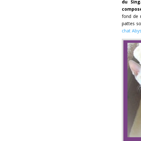
du Sing
composé
fond de r
pattes so
chat Abys