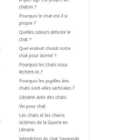
chaton ?
Pourquoi le chat est-il si
propre ?
a
Quelles odeurs déteste le
,
chat ?
e
Quel endroit choisit notre
u
chat pour dormir ?
Pourquoi les chats nous
t
lèchent-ils ?
,
Pourquoi les pupilles des
l
chats sont-elles verticales ?
e
s
Librairie avec des chats
Vin pour chat
Les chats et les chiens
e
victimes de la Guerre en
r
Ukraine
t
Interdiction du chat Savannah