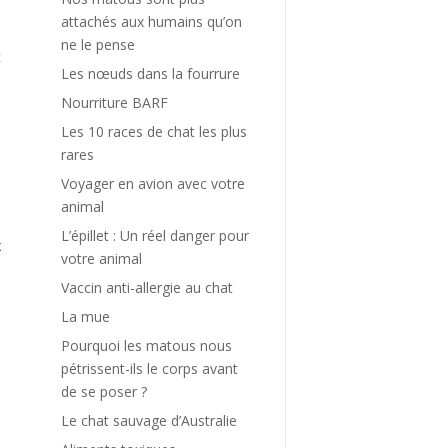
attachés aux humains qu’on
ne le pense
t
Les nœuds dans la fourrure
s
s
Nourriture BARF
à
Les 10 races de chat les plus
rares
Voyager en avion avec votre
s
animal
L’épillet : Un réel danger pour
x
votre animal
Vaccin anti-allergie au chat
La mue
Pourquoi les matous nous
e
pétrissent-ils le corps avant
de se poser ?
s
Le chat sauvage d’Australie