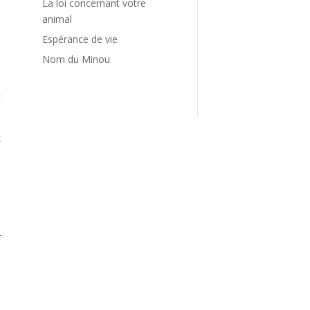
La loi concernant votre
animal
Espérance de vie
Nom du Minou
e
a
t
t
à
é
r
e
a