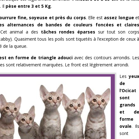
 Il
pèse entre 3 et 5 Kg
.
ourrure fine, soyeuse et près du corps
. Elle est
assez longue
e
es alternances de bandes de couleurs foncées et claire
). Cet animal a des
tâches rondes éparses
sur tout son corp
tabby). Quasiment tous les poils sont tiquetés à l’exception de ceux 
té de la queue.
est en forme de triangle adouci
avec des contours arrondis. Le
s sont relativement marquées. Le front est légèrement arrondi.
Les
yeu
de
l’Ocicat
sont
grands
et d
forme
ovale
. Il
sont