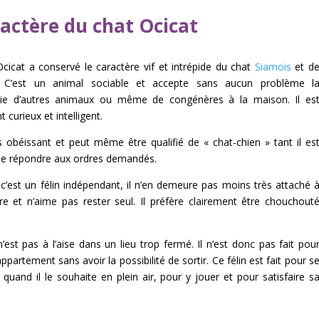
actère du chat Ocicat
Ocicat a conservé le caractère vif et intrépide du chat
Siamois
et d
. C’est un animal sociable et accepte sans aucun problème l
e d’autres animaux ou même de congénères à la maison. Il es
 curieux et intelligent.
ès obéissant et peut même être qualifié de « chat-chien » tant il es
de répondre aux ordres demandés.
’est un félin indépendant, il n’en demeure pas moins très attaché 
re et n’aime pas rester seul. Il préfère clairement être chouchout
n’est pas à l’aise dans un lieu trop fermé. Il n’est donc pas fait pou
appartement sans avoir la possibilité de sortir. Ce félin est fait pour s
quand il le souhaite en plein air, pour y jouer et pour satisfaire s