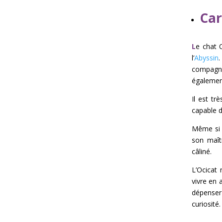
Car
L
e chat 
l’
Abyssin
compagni
également
Il est tr
capable 
Même si c
son maît
câliné.
L’Ocicat 
vivre en 
dépenser 
curiosité.