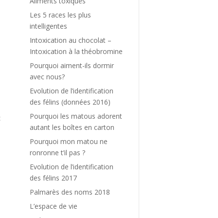
Aliments toxiques
Les 5 races les plus
intelligentes
Intoxication au chocolat –
Intoxication à la théobromine
Pourquoi aiment-ils dormir
avec nous?
s
a
Evolution de l’identification
des félins (données 2016)
Pourquoi les matous adorent
c
autant les boîtes en carton
e
t
Pourquoi mon matou ne
ronronne t’il pas ?
Evolution de l’identification
e
des félins 2017
Palmarès des noms 2018
L’espace de vie