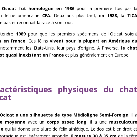
 Ocicat fut homologué en 1986
pour la première fois par l
on féline américaine
CFA
. Deux ans plus tard,
en 1988, la TIC
e pas et reconnait la race à son tour.
attendre
1989
pour que les premiers spécimens de l’Ocicat soien
s en France.
Ces félins
vivent pour la plupart en Amérique d
notamment les Etats-Unis, leur pays d’origine. A l’inverse,
le cha
st quasi inexistant en France
et plus généralement en Europe.
actéristiques physiques du cha
cat
Ocicat a une silhouette de type Médioligne Semi-Foreign
. Il 
lle moyenne
avec un
corps assez long
. Il a une
musculatur
te
qui lui donne une allure de félin athlétique. Le dos est bien droit e
horacique est légèrement arrondie. Il
mesure 30 à 35 cm
de la têt