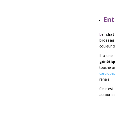
Ent
L
e
chat
brossag
couleur d
Il a une
génétiq
touché u
cardiopa
rénale.
Ce n’es
autour de