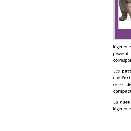
légèremen
peuven
correspon
Les
pat
une
for
celles d
compac
La
queu
légèremen