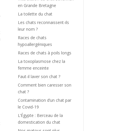
en Grande Bretagne
a
La toilette du chat
A
Les chats reconnaissent-ils
leur nom ?
t
Races de chats
u
hypoallergéniques
t
Races de chats à poils longs
La toxoplasmose chez la
femme enceinte
Faut-il laver son chat ?
t
Comment bien caresser son
chat ?
Contamination d’un chat par
le Covid-19
a
L’Égypte : Berceau de la
e
domestication du chat
t
e
Nos matous sont plus