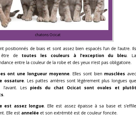
chatons Ocicat
t positionnés de biais et sont assez bien espacés l’un de l’autre. Il
t être de
toutes les couleurs à l’exception du bleu
. L
dance entre la couleur de la robe et des yeux n’est pas obligatoire.
tes ont une longueur moyenne
. Elles sont bien
musclées
ave
te ossature
. Les pattes arrières sont légèrement plus longues qu
e l’avant. Les
pieds du chat Ocicat sont ovales et plutô
ts
.
e est assez longue
. Elle est assez épaisse à sa base et s’effil
t. Elle est
annelée
et son extrémité est de couleur foncée.