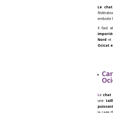
Le chat
fédérati
emboite l
Il faut 
importé
Nord
et 
Ocicat e
Car
Oci
L
e
chat 
une
tai
puissan
la cage t