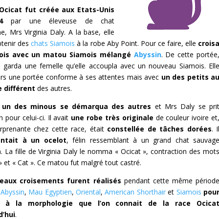
Ocicat fut créée aux Etats-Unis
4
par une éleveuse de chat
e, Mrs Virginia Daly. A la base, elle
btenir des
chats Siamois
à la robe Aby Point. Pour ce faire, elle
crois
ois avec un matou Siamois mélangé
Abyssin
. De cette portée
se garda une femelle qu’elle accoupla avec un nouveau Siamois. Ell
lors une portée conforme à ses attentes mais avec
un des petits a
 différent
des autres.
,
un des minous se démarqua des autres
et Mrs Daly se pri
n pour celui-ci. Il avait
une robe très originale
de couleur ivoire et
rprenante chez cette race, était
constellée de tâches dorées
. I
entait à un ocelot
, félin ressemblant à un grand chat sauvag
. La fille de Virginia Daly le nomma « Ocicat », contraction des mot
» et « Cat ». Ce matou fut malgré tout castré.
eaux croisements furent réalisés
pendant cette même périod
s
Abyssin
,
Mau Egyptien
,
Oriental
,
American Shorthair
et
Siamois
pou
r à la morphologie que l’on connait de la race Ocica
d’hui
.