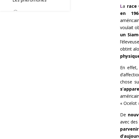
L
a
race 
en 196
américain
voulait o
un Siam
l’éleveu
obtint a
physique
En effet
d’affectio
chose su
s’appar
américain
« Ocelot 
De
nouv
avec de
parveni
d’aujour