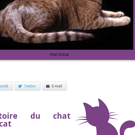
chat Ocicat
book
Twitter
E-mail
stoire du chat
cat