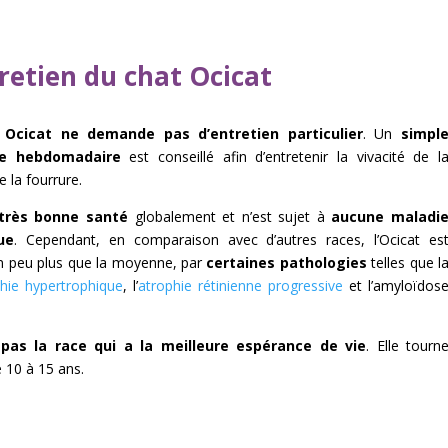
retien du chat Ocicat
 Ocicat ne demande pas d’entretien particulier
. Un
simpl
e hebdomadaire
est conseillé afin d’entretenir la vivacité de l
e la fourrure.
très bonne santé
globalement et n’est sujet à
aucune maladi
ue
. Cependant, en comparaison avec d’autres races, l’Ocicat es
n peu plus que la moyenne, par
certaines pathologies
telles que l
thie hypertrophique
, l’
atrophie rétinienne progressive
et l’amyloïdos
t
pas la race qui a la meilleure espérance de vie
. Elle tourn
 10 à 15 ans.