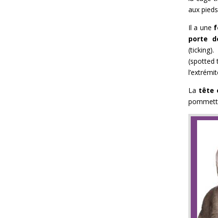
aux pieds.
Il a une
f
porte d
(ticking
(spotted 
l’extrémi
La
tête 
pommette