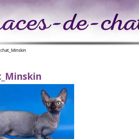
>
chat_Minskin
t_Minskin