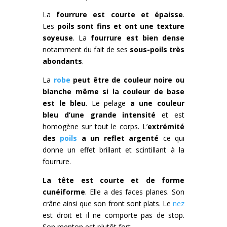
La
fourrure est courte et épaisse
.
Les
poils sont fins et ont une texture
soyeuse
. La
fourrure est bien dense
notamment du fait de ses
sous-poils très
abondants
.
La
robe
peut être de couleur noire ou
blanche même si la couleur de base
est le bleu
. Le pelage
a une
couleur
bleu
d’une grande intensité
et est
homogène sur tout le corps. L’
extrémité
des
poils
a un reflet argenté
ce qui
donne un effet brillant et scintillant à la
fourrure.
La tête est courte et de forme
cunéiforme
. Elle a des faces planes. Son
crâne ainsi que son front sont plats. Le
nez
est droit et il ne comporte pas de stop.
Son menton est plutôt fort.