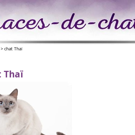
>
chat Thaï
t Thaï