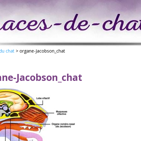
du chat
>
organe-Jacobson_chat
ane-Jacobson_chat