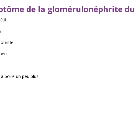
tôme de la glomérulonéphrite du 
étit
e
ouriffé
ment
à boire un peu plus