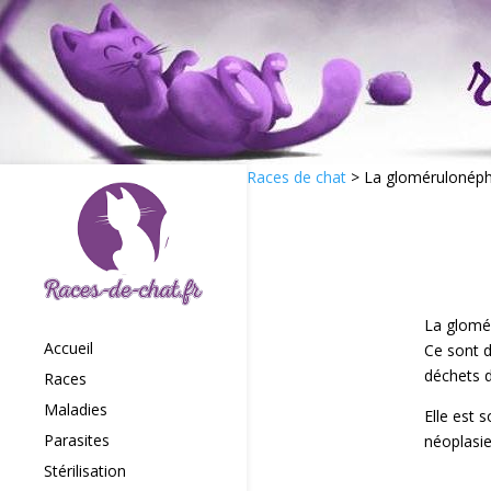
Races de chat
>
La glomérulonéphr
La glomér
Accueil
Ce sont d
déchets d
Races
Maladies
Elle est 
Parasites
néoplasie
Stérilisation