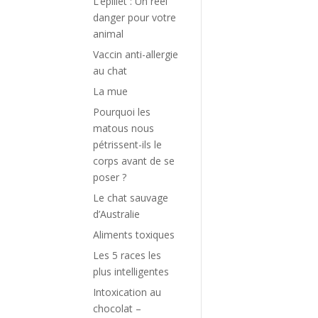
L’épillet : Un réel
danger pour votre
animal
Vaccin anti-allergie
au chat
La mue
Pourquoi les
matous nous
pétrissent-ils le
corps avant de se
poser ?
Le chat sauvage
d’Australie
Aliments toxiques
Les 5 races les
plus intelligentes
Intoxication au
chocolat –