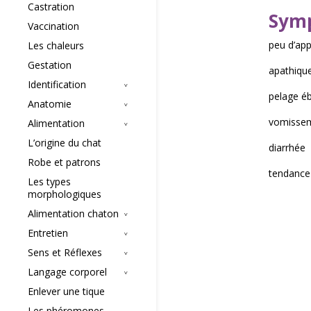
Castration
Symp
Vaccination
peu d’app
Les chaleurs
Gestation
apathiqu
Identification
pelage éb
Anatomie
vomisse
Alimentation
L’origine du chat
diarrhée
Robe et patrons
tendance 
Les types
morphologiques
Alimentation chaton
Entretien
Sens et Réflexes
Langage corporel
Enlever une tique
Les phéromones