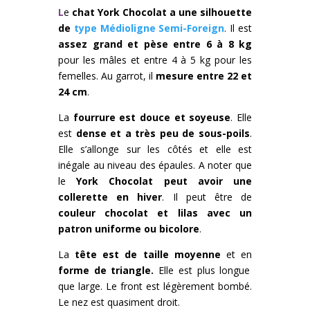
L
e
chat York Chocolat a une silhouette
de
type Médioligne Semi-Foreign
. Il est
assez grand et pèse entre 6 à 8 kg
pour les mâles et entre 4 à 5 kg pour les
femelles. Au garrot, il
mesure entre 22 et
24 cm
.
La
fourrure est douce et soyeuse
. Elle
est
dense et a très peu de sous-poils
.
Elle s’allonge sur les côtés et elle est
inégale au niveau des épaules. A noter que
le
York Chocolat peut avoir une
collerette en hiver
. Il peut être de
couleur chocolat et lilas avec un
patron uniforme ou bicolore
.
La
tête est de taille moyenne
et en
forme de triangle.
Elle est plus longue
que large. Le front est légèrement bombé.
Le nez est quasiment droit.