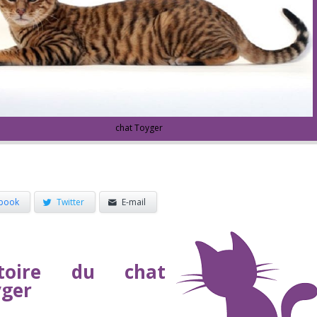
chat Toyger
book
Twitter
E-mail
stoire du chat
ger