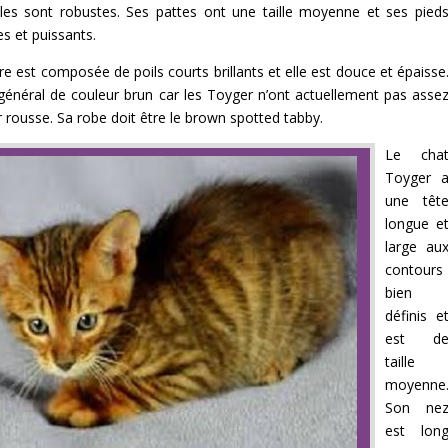
les sont robustes. Ses pattes ont une taille moyenne et ses pied
es et puissants.
re est composée de poils courts brillants et elle est douce et épaisse
 général de couleur brun car les Toyger n’ont actuellement pas asse
r rousse. Sa robe doit être le brown spotted tabby.
Le cha
Toyger 
une têt
longue e
large au
contours
bien
définis e
est d
taille
moyenne
Son ne
est lon