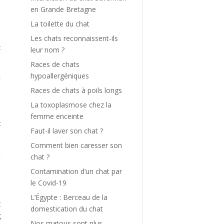
s
en Grande Bretagne
La toilette du chat
.
Les chats reconnaissent-ils
z
leur nom ?
Races de chats
hypoallergéniques
t
a
Races de chats à poils longs
e
La toxoplasmose chez la
t
femme enceinte
x
Faut-il laver son chat ?
Comment bien caresser son
chat ?
t
e
Contamination d’un chat par
le Covid-19
.
L’Égypte : Berceau de la
z
domestication du chat
g
Nos matous sont plus