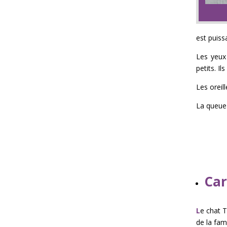
est puiss
Les yeux 
petits. I
Les oreil
La queue 
Car
L
e chat T
de la fami