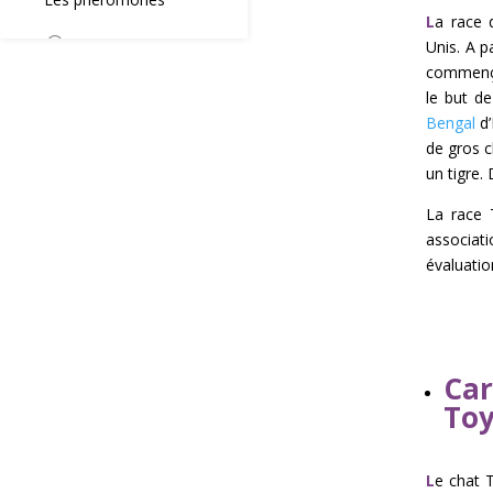
L
a race 
Unis. A p
commença
le but d
Bengal
d’
de gros c
un tigre. 
La race 
associat
évaluatio
Car
Toy
L
e chat 