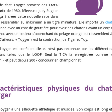
de chat Toyger provient des Etats-
artir de 1980, l’éleveuse Judy Sugden
 à créer cette nouvelle race dans
e ressembler au maximum à un tigre miniature. Elle importa un
cha
Inde avec un chat de gouttière pour avoir des chatons ayant un corp
hat avec un couleur s’approchant du pelage orange qui ressemblent 
D’ailleurs, « Toyger » est la contraction de Tiger et Toy.
Toyger est confidentielle et n’est pas reconnue par les différente
ions telles que le LOOF. Seul la TICA la enregistrée comme 
n » et peut depuis 2007 concourir en championnat.
actéristiques physiques du cha
ger
Toyger a une silhouette athlétique et musclée. Son corps est long e