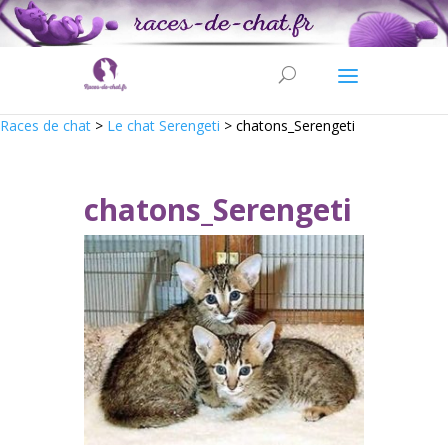
Races de chat
>
Le chat Serengeti
>
chatons_Serengeti
chatons_Serengeti