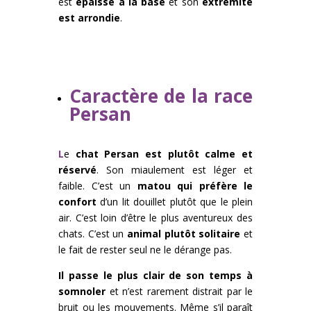
est
épaisse à la base
et son
extrémité
est arrondie
.
Caractère de la race
Persan
L
e
chat Persan est plutôt calme et
réservé
. Son miaulement est léger et
faible. C’est un
matou qui préfère le
confort
d’un lit douillet plutôt que le plein
air. C’est loin d’être le plus aventureux des
chats. C’est un
animal plutôt solitaire
et
le fait de rester seul ne le dérange pas.
Il passe le plus clair de son temps à
somnoler
et n’est rarement distrait par le
bruit ou les mouvements. Même s’il paraît