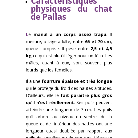
Caractéristiques
physiques du chat
de Pallas
L
e
manul a un corps assez trapu
. Il
mesure, à l’âge adulte, entre
65 et 70 cm
,
queue comprise. Il pèse entre
2,5 et 4,5
kg
ce qui est plutôt léger pour un félin. Les
mâles, quant à eux, sont souvent plus
lourds que les femelles.
Il a une
fourrure épaisse et très longue
qui le protège du froid des hautes altitudes.
D’ailleurs, elle le
fait paraître plus gros
qu’il n’est réellement
. Ses poils peuvent
atteindre une longueur de 7 cm. Les poils
qu’il arbore au niveau du ventre, de la
queue et de l’intérieur des pattes ont une
longueur quasi doublée par rapport aux
poils de son flan ou de son dos. L’épaisse