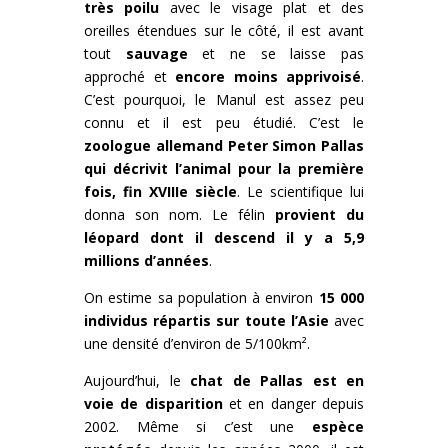
très poilu
avec le visage plat et des
oreilles étendues sur le côté, il est avant
tout
sauvage
et ne se laisse pas
approché et
encore moins apprivoisé
.
C’est pourquoi, le Manul est assez peu
connu et il est peu étudié. C’est le
zoologue allemand Peter Simon Pallas
qui décrivit l’animal pour la première
fois, fin XVIIIe siècle
. Le scientifique lui
donna son nom. Le félin
provient du
léopard dont il descend il y a 5,9
millions d’années
.
On estime sa population à environ
15 000
individus répartis sur toute l’Asie
avec
une densité d’environ de 5/100km².
Aujourd’hui, le
chat de Pallas est en
voie de disparition
et en danger depuis
2002. Même si c’est une
espèce