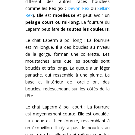
diffèrent des autres races bouclées
comme les Rex (ex :
Devon Rex
ou
Selkirk
Rex
). Elle est
moelleuse
et peut avoir un
pelage court ou mi-long
. La fourrure du
Laperm peut être de
toutes les couleurs
.
Le chat Laperm à poil long : La fourrure
est mi-longue. Il a des boucles au niveau
de la gorge, forman une collerette. Les
moustaches ainsi que les sourcils sont
bouclés et très longs. La queue a un léger
panache, qui ressemble à une plume. La
base et l’intérieur de l’oreille ont des
boucles, redescendant sur les côtés de la
tête.
Le chat Laperm à poil court : La fourrure
est moyennement courte. Elle est ondulée.
La queue est bien fournie, ressemblant à
un écouvillon. Il n’y a pas de boucles au
niveau de la collerette ni même sous les