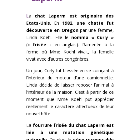
L
a
chat Laperm est originaire des
Etats-Unis
. En
1982, une chatte fut
découverte en Oregon
par une femme,
Linda Koehl. Elle le
nomma « Curly »
(«
frisée
» en anglais). Ramenée à la
ferme où Mme Koehl vivait, la femelle
vivat avec d’autres congénères.
Un jour, Curly fut blessée en se coinçant à
l’intérieur du moteur d’une camionnette.
Linda décida de laisser reposer l’animal à
l’intérieur de la maison. C’est à partir de ce
moment que Mme Koehl put apprécier
réellement le caractère affectueux de leur
nouvel hôte.
La
fourrure frisée du chat Laperm est
liée à une mutation génétique
naturelle
. De plus, le
gène responsable