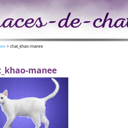
nee
>
chat_khao-manee
t_khao-manee