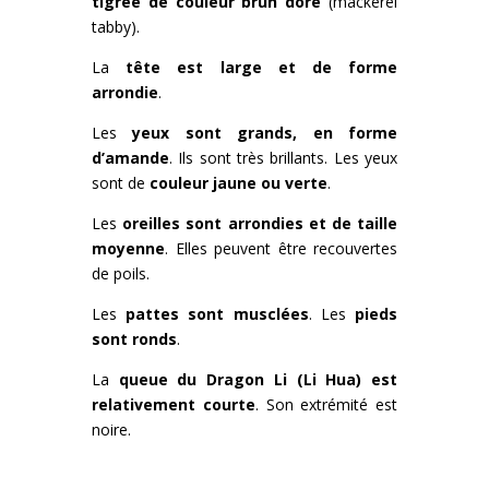
tigrée de couleur brun doré
(mackerel
tabby).
La
tête est large et de forme
arrondie
.
Les
yeux sont grands, en forme
d’amande
. Ils sont très brillants. Les yeux
sont de
couleur jaune ou verte
.
Les
oreilles sont arrondies et de taille
moyenne
. Elles peuvent être recouvertes
de poils.
Les
pattes sont musclées
. Les
pieds
sont ronds
.
La
queue du Dragon Li (Li Hua) est
relativement courte
. Son extrémité est
noire.