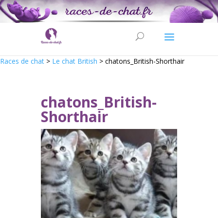
Races de chat
>
Le chat British
>
chatons_British-Shorthair
chatons_British-
Shorthair