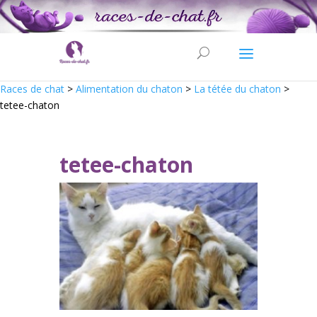
Races de chat
>
Alimentation du chaton
>
La tétée du chaton
>
tetee-chaton
tetee-chaton